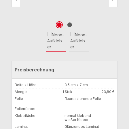
Preisberechnung
Beite x Höhe
3.5 cm x 7 cm
Menge
1 Stck
23,80 €
Folie
fluoreszierende Folie
Folienfarbe:
Klebefläche
normal klebend -
weißer Kleber
Laminat
Glänzendes Laminat