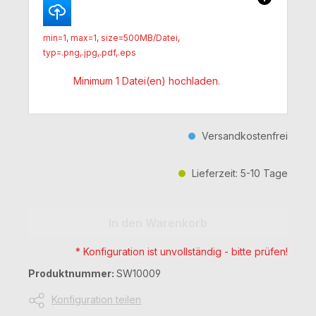
min=1, max=1, size=500MB/Datei,
typ=.png,.jpg,.pdf,.eps
Minimum 1 Datei(en) hochladen.
Versandkostenfrei
Lieferzeit: 5-10 Tage
Produkt Anzahl: Gib den gewünschten 
In den Warenkorb
* Konfiguration ist unvollständig - bitte prüfen!
Produktnummer:
SW10009
Konfiguration teilen