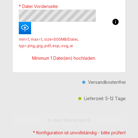
* Datei Vorderseite
min=1, max=1, size=500MB/Datei,
typ=.png,.jpg,.pdf,.esp,.svg,.ai
Minimum 1 Datei(en) hochladen.
Versandkostenfrei
Lieferzeit: 5-12 Tage
Produkt Anzahl: Gib den gewünschten 
In den Warenkorb
* Konfiguration ist unvollständig - bitte prüfen!