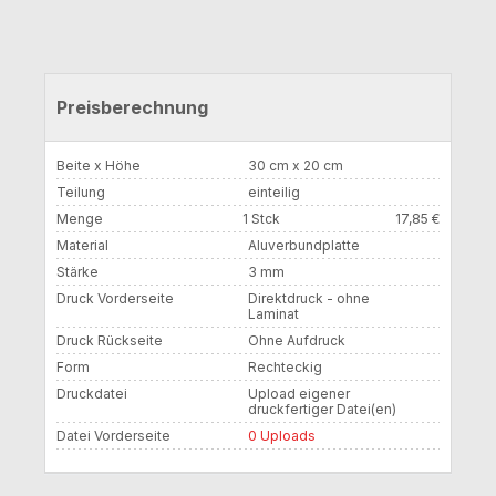
Preisberechnung
Beite x Höhe
30 cm x 20 cm
Teilung
einteilig
Menge
1 Stck
17,85 €
Material
Aluverbundplatte
Stärke
3 mm
Druck Vorderseite
Direktdruck - ohne
Laminat
Druck Rückseite
Ohne Aufdruck
Form
Rechteckig
Druckdatei
Upload eigener
druckfertiger Datei(en)
Datei Vorderseite
0 Uploads