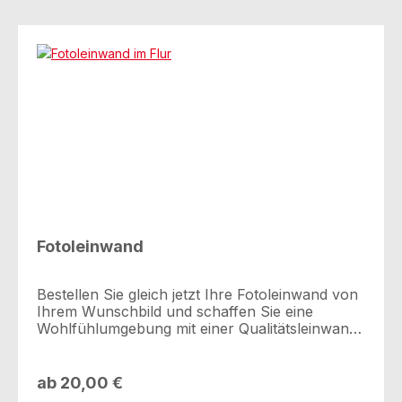
Fotoleinwand
Bestellen Sie gleich jetzt Ihre Fotoleinwand von
Ihrem Wunschbild und schaffen Sie eine
Wohlfühlumgebung mit einer Qualitätsleinwand
von StarPrint.Was gibt es den Schöneres, als
wenn man den Blick hebt und auf ein Bild
seiner schönsten Erinnerung des letzten
ab 20,00 €
Urlaubs oder auf ein Bild seiner Liebsten blickt?